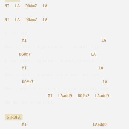
MI
LA
DO#
m
7
LA
MI
LA
DO#
m
7
LA
# Strofa
MI
LA
Non è facile pensare di andar via
DO#
m
7
LA
E portarsi dietro la malinconia
MI
LA
Non è facile partire e poi morire
DO#
m
7
LA
Per rinascere in un'altra situazione
MI
LA
add9
DO#
m
7
LA
add9
Un mondo migliore
STROFA
MI
LA
add9