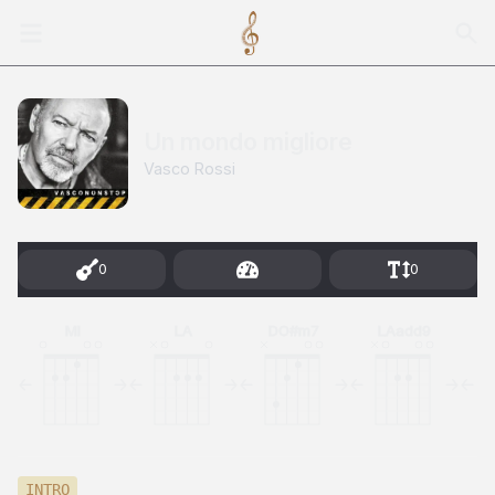
Un mondo migliore
Vasco Rossi
0
0
MI
LA
DO#m7
LAadd9
INTRO