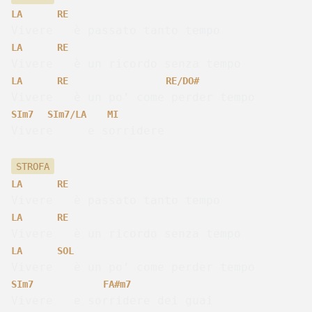
LA
RE
Vivere   è passato tanto tempo
LA
RE
Vivere   è un ricordo senza tempo
LA
RE
RE
/DO#
Vivere   è un po’ come perder tempo
SI
m
7
SI
m
7/LA
MI
Vivere     e sorridere
STROFA
LA
RE
Vivere   è passato tanto tempo
LA
RE
Vivere   è un ricordo senza tempo
LA
SOL
Vivere   è un po’ come perder tempo
SI
m
7
FA#
m
7
Vivere   e sorridere dei guai