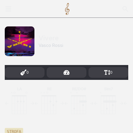
Vivere
Vasco Rossi
0
0
LA
RE
RE/DO#
SIm7
STROFA