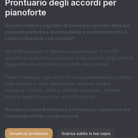
Prontuario degli accordi per
pianoforte
Quante volte ti è capitato di trovare lo spartito della tua
canzone preferita e di non poterla a suonarlo perché è
stata scritta solo con accordi?
Noi di Musicsquare ti abbiamo preparato per te un PDF
gratuito da scaricare e stampare, è una raccolta degli accordi
maggiormente utilizzati negli spartiti delle canzoni.
Potrai trovare per ogni accordo una rappresentazione grafica
sulla tastiera, e sono disponibili le seguenti varianti:
maggiore, minore, settima, settima aumentata ,settima
minore, quarta sospesa e seconda sospsa
Non devi essere Beethoven o Chopin per suonare le tue
canzoni preferite con gli accordi.
Visualizza prontuario
Scarica subito la tua copia