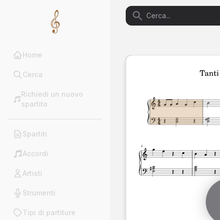
Home
Cerca
Richiedi un nuovo
spartito
Spartiti
Accordi
Artisti
Strumenti
Tipi di partiture