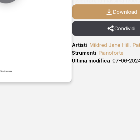
assicurare la massima fedeltà 
Download
Condividi
Artisti
Mildred Jane Hill
,
Pat
Strumenti
Pianoforte
Ultima modifica
07-06-202