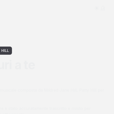
 HILL
ri a te
 musicale composta da
Mildred Jane Hill, Patty Hill
per
re è stato accuratamente trascritto e rivisto per