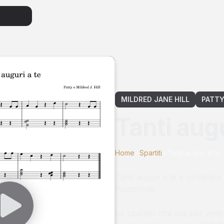
MILDRED JANE HILL
PATTY
Tanti augu
Home
>
Spartiti
>
Tanti auguri a te
Tanti auguri a te
è un'opera
Pianoforte
.
Lo spartito che stai per vede